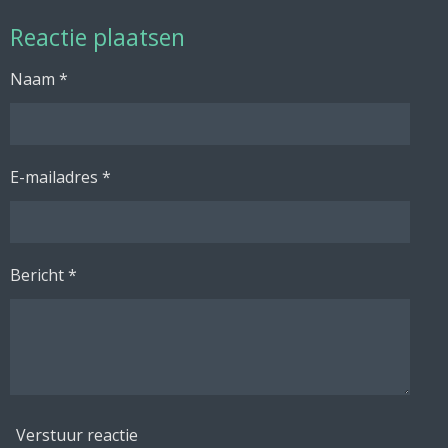
l
e
a
l
Reactie plaatsen
e
l
r
e
n
e
n
Naam *
E-mailadres *
Bericht *
Verstuur reactie