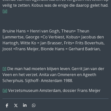
veilig te zetten. Kobus was de enige die daarop gelet had.
[ii]
Bruine Hans = Henri van Gogh, Theun= Theun
Lammertse, George =Co Verbiest, Kobus= Jacobus den
Hartogh, Witte Ko = Jan Brasser, Frits= Frits Boverhuis,
Joost =Frans Meijer, Blonde Hans = Gerhard Badrian,
[i]
Die man had moeten blijven leven. Gerrit Jan van der
Veen en het verzet. Anita van Ommeren en Ageeth
Scherphuis. Sijthoff- Amsterdam 1988.
[ii]
Verzetsmuseum Amsterdam, dossier Frans Meijer
D
D
S
D
e
e
h
e