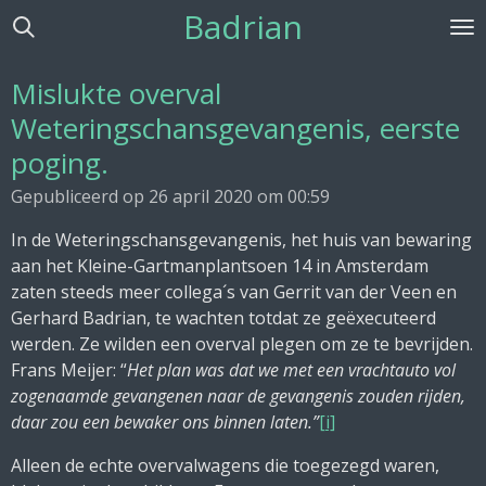
Badrian
Ga
direct
naar
Mislukte overval
de
Weteringschansgevangenis, eerste
hoofdinhoud
poging.
Gepubliceerd op 26 april 2020 om 00:59
In de Weteringschansgevangenis, het huis van bewaring
aan het Kleine-Gartmanplantsoen 14 in Amsterdam
zaten steeds meer collega´s van Gerrit van der Veen en
Gerhard Badrian, te wachten totdat ze geëxecuteerd
werden. Ze wilden een overval plegen om ze te bevrijden.
Frans Meijer: “
Het plan was dat we met een vrachtauto vol
zogenaamde gevangenen naar de gevangenis zouden rijden,
daar zou een bewaker ons binnen laten.”
[i]
Alleen de echte overvalwagens die toegezegd waren,