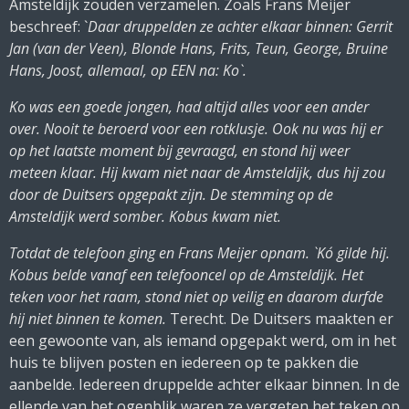
Amsteldijk zouden verzamelen. Zoals Frans Meijer
beschreef: `
Daar druppelden ze achter elkaar binnen: Gerrit
Jan (van der Veen), Blonde Hans, Frits, Teun, George, Bruine
Hans, Joost, allemaal, op EEN na: Ko`.
Ko was een goede jongen, had altijd alles voor een ander
over. Nooit te beroerd voor een rotklusje. Ook nu was hij er
op het laatste moment bij gevraagd, en stond hij weer
meteen klaar. Hij kwam niet naar de Amsteldijk, dus hij zou
door de Duitsers opgepakt zijn. De stemming op de
Amsteldijk werd somber. Kobus kwam niet.
Totdat de telefoon ging en Frans Meijer opnam. `Ko´ gilde hij.
Kobus belde vanaf een telefooncel op de Amsteldijk. Het
teken voor het raam, stond niet op veilig en daarom durfde
hij niet binnen te komen.
Terecht. De Duitsers maakten er
een gewoonte van, als iemand opgepakt werd, om in het
huis te blijven posten en iedereen op te pakken die
aanbelde. Iedereen druppelde achter elkaar binnen. In de
ellende van het ogenblik waren ze vergeten het teken op