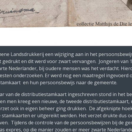
ene Landsdrukkerij een wijziging aan in het persoonsbewij
t gedrukt en dit werd voor zwart vervangen. Jongeren van 
te Nederlander, bij oudere mensen was het verdacht. Hierd
oesten onderzoeken. Er werd nog een maatregel ingevoerd 
stamkaart en hun persoonsbewijs naar de gemeente.
ar van de distributiestamkaart ingeschreven stond in het be
en men kreeg een nieuwe, de tweede distributiestamkaart, 
verzet ook in eigen beheer ging drukken. De afgeknipte ho
 stamkaarten er uitgereikt werden. Het verzet drukte dus 
en. Tijdens de controle van de persoonsbewijzen bij de ge
as expres, op die manier zouden er meer zwarte Nederland